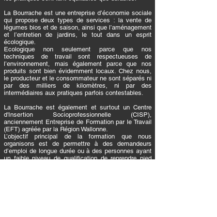
La Bourrache est une entreprise d’économie sociale
qui propose deux types de services : la vente de
légumes bios et de saison, ainsi que l’aménagement
et l’entretien de jardins, le tout dans un esprit
écologique.
Ecologique non seulement parce que nos
techniques de travail sont respectueuses de
l’environnement, mais également parce que nos
produits sont bien évidemment locaux. Chez nous,
le producteur et le consommateur ne sont séparés ni
par des milliers de kilomètres, ni par des
intermédiaires aux pratiques parfois contestables.
La Bourrache est également et surtout un Centre
d'Insertion Socioprofessionnelle (CISP),
anciennement Entreprise de Formation par le Travail
(EFT) agréée par la Région Wallonne.
L’objectif principal de la formation que nous
organisons est de permettre à des demandeurs
d’emploi de longue durée ou à des personnes ayant
un faible niveau de qualification de reprendre pied
dans le marché de l’emploi, non seulement par
l’acquisition de compétences techniques, mais
également de compétences sociales. Les
compétences acquises peuvent être utiles pour
intégrer une formation qualifiante par la suite ou pour
travailler son insertion socioprofessionnelle.
Actuellement, notre équipe de travailleurs est