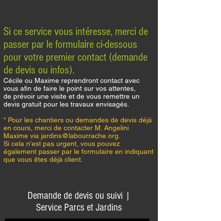
Si ce service vous intéresse, merci de
passer par le formulaire ci-dessous
pour votre premier contact (demande
de devis ou infos).
Cécile ou Maxime reprendront contact avec
vous afin de faire le point sur vos attentes,
de prévoir une visite et de vous remettre un
devis gratuit pour les travaux envisagés.
* Pour les chantiers ou demandes de devis déjà
en cours, merci de contacter M. Angelini
Maxime via
jardins@labourrache.org
.
Si cela n'est pas urgent, vous pouvez
également passer par le formulaire en indiquant
que vous êtes déjà client.
Demande de devis ou suivi |
Service Parcs et Jardins