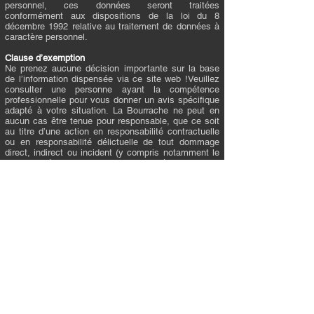
personnel, ces données seront traitées
conformément aux dispositions de la loi du 8
décembre 1992 relative au traitement de données à
caractère personnel.
Clause d’exemption
Ne prenez aucune décision importante sur la base
de l’information dispensée via ce site web !Veuillez
consulter une personne ayant la compétence
professionnelle pour vous donner un avis spécifique
adapté à votre situation. La Bourrache ne peut en
aucun cas être tenue pour responsable, que ce soit
au titre d’une action en responsabilité contractuelle
ou en responsabilité délictuelle de tout dommage
direct, indirect ou incident (y compris notamment le
manque à gagner, la perte d’épargnes ou
d’opportunités professionnelles, perte de données,
dommage industriel, inactivité ou frais de personnel)
Tout usage de ce site web se fait dès lors
entièrement aux risques et périls de l’utilisateur.
Certains pays ou juridictions n’autorisent pas
d’exclusion ou de limitation de responsabilité en cas
de dommage indirect ou annexe de sorte que la
présente limitation pourrait ne pas s’appliquer à
vous.
Remarques
Si vous avez des commentaires ou des questions
sur notre politique de protection des données, nous
vous remercions de les envoyer à l’adresse e-mail