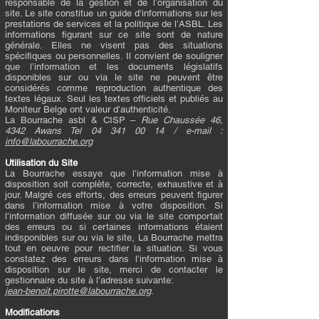
responsable de la gestion et de l’organisation du
site. Le site constitue un guide d’informations sur les
prestations de services et la politique de l’ASBL. Les
informations figurant sur ce site sont de nature
générale. Elles ne visent pas des situations
spécifiques ou personnelles. Il convient de souligner
que l’information et les documents législatifs
disponibles sur ou via le site ne peuvent être
considérés comme reproduction authentique des
textes légaux. Seul les textes officiels et publiés au
Moniteur Belge ont valeur d’authenticité.
La Bourrache asbl & CISP –
Rue Chaussée 46,
4342 Awans Tel
04 341 00 14
/ e-mail :
info@labourrache.org
Utilisation du Site
La Bourrache essaye que l’information mise à
disposition soit complète, correcte, exhaustive et à
jour. Malgré ces efforts, des erreurs peuvent figurer
dans l’information mise à votre disposition. Si
l’information diffusée sur ou via le site comportait
des erreurs ou si certaines informations étaient
indisponibles sur ou via le site, La Bourrache mettra
tout en oeuvre pour rectifier la situation. Si vous
constatez des erreurs dans l’information mise à
disposition sur le site, merci de contacter le
gestionnaire du site à l’adresse suivante:
jean-benoit.pirotte@labourrache.org
.
Modifications