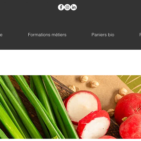
ache, liège, panier bio, légumes bio, maraîchage bio, parcs et jardins, circuit court, écologique,formation,maraichage,eft
he
Formations métiers
Paniers bio
Boutique en ligne