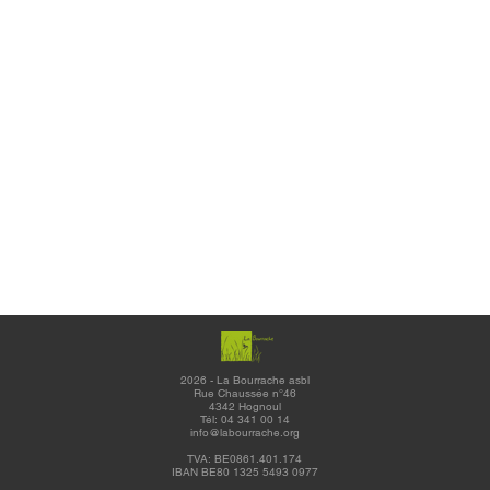
2026 - La Bourrache asbl
Rue Chaussée n°46
4342 Hognoul
Tél: 04 341 00 14
info@labourrache.org
TVA: BE0861.401.174
IBAN BE80 1325 5493 0977